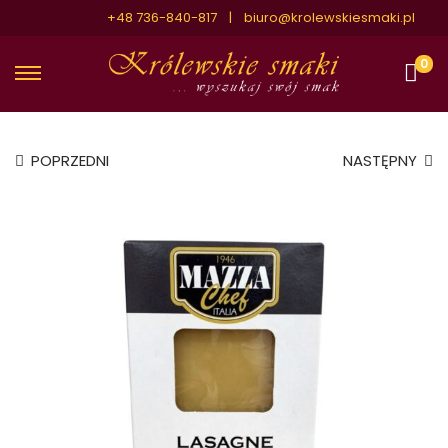
+48 736-840-817 |
biuro@krolewskiesmaki.pl
0
POPRZEDNI
NASTĘPNY